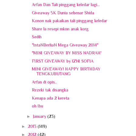
Arfan Dan Tali pinggang keledar lagi...
Giveaway 5K Dunia sebenar Shida
Konon nak pakaikan tali pinggang keledar
Share la resepi mknn anak korg
Sedih
"IntaNBerliaN Mega Giveaway 2014"
"MINI GIVEAWAY BY MISS NADRAH'
FIRST GIVEAWAY by IZNI SOFIA
MINI GIVEAWAY! HAPPY BIRTHDAY
TENGKUBUTANG
Arfan di opis..
Rezeki tak disangka
Kenapa ada 2 kereta
oh Ibu
►
January
(23)
►
2013
(149)
►
2012
(42)