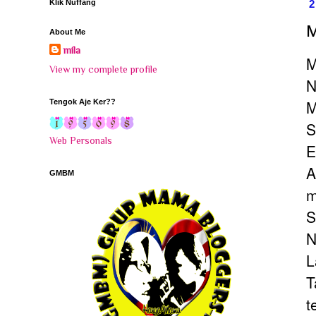
Klik Nuffang
M
About Me
mila
M
View my complete profile
N
M
Tengok Aje Ker??
S
Web Personals
E
A
GMBM
m
S
N
L
T
t