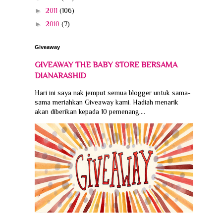
►
2011
(106)
►
2010
(7)
Giveaway
GIVEAWAY THE BABY STORE BERSAMA
DIANARASHID
Hari ini saya nak jemput semua blogger untuk sama-
sama meriahkan Giveaway kami. Hadiah menarik
akan diberikan kepada 10 pemenang....