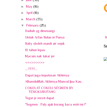
►
June
(30)
►
May
(16)
►
April
(16)
►
March
(35)
▼
February
(25)
Hadiah yg dimenangi.
Untuk Arfan Bulan ni Punya
N
Baby xboleh mandi air sejuk
S
10 tahun lepas
Macam nak tukar jer
<<<>>>>>>
....????....
Dapat juga keputusan Akhirnya
Alhamdulillah..Akhirnya Muncul Jjua Kau..
COKOLAT COKOLI SEGMEN BY
TENGKUBUTANG
Tegur je mesti dapat
"Segmen : Paly ajak korang baca entri ini !"