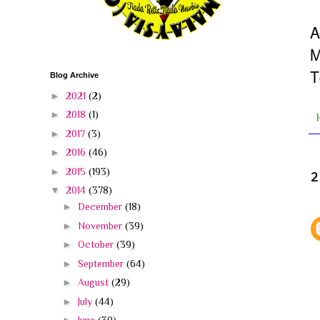
A
M
T
Blog Archive
►
2021
(2)
►
2018
(1)
►
2017
(3)
►
2016
(46)
►
2015
(193)
2
▼
2014
(378)
►
December
(18)
►
November
(39)
►
October
(39)
►
September
(64)
►
August
(29)
►
July
(44)